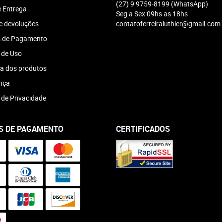
(27)
9 9759-8199
(WhatsApp)
e Entrega
Seg a Sex 09hs as 18hs
e devoluções
contatoferreiraluthier@gmail.com
 de Pagamento
 de Uso
a dos produtos
nça
a de Privacidade
S DE PAGAMENTO
CERTIFICADOS