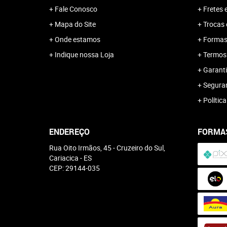
Fale Conosco
Fretes 
Mapa do Site
Trocas 
Onde estamos
Formas
Indique nossa Loja
Termos
Garanti
Segura
Polític
ENDEREÇO
FORMA
Rua Oito Irmãos, 45
-
Cruzeiro do Sul,
Cariacica
-
ES
CEP: 29144-035