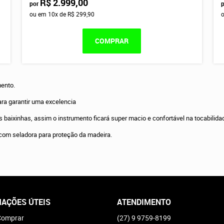
R$ 2.999,00
por
ou em
10x
de
R$ 299,90
COMPRAR
ento.
ra garantir uma excelencia
baixinhas, assim o instrumento ficará super macio e confortável na tocabilida
com seladora para proteção da madeira.
AÇÕES ÚTEIS
ATENDIMENTO
omprar
(27)
9 9759-8199